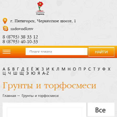
г. Пятигорск, Черкесское шоссе, 1
sadovodkmv
8 (8793) 38 33 12
8 (8793) 40-10-33
НАЙТИ
О
А
Б
В
Г
Д
Е
Ё
Ж
З
И
К
Л
М
Н
О
П
Р
С
Т
У
Ф
Х
Ц
компании
Ч
Ш
Щ
Э
Ю
Я
A-Z
Грунты и торфосмеси
Новости
Главная
Грунты и торфосмеси
Купить
Все
сейчас