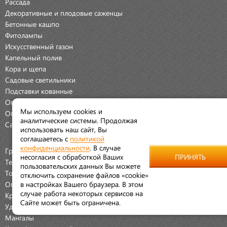
Рассада
Декоративные и плодовые саженцы
Бетонные кашпо
Фитолампы
Искусственный газон
Капельный полив
Кора и щепа
Садовые светильники
Подставки кованные
Опрыскиватели
Мы используем cookies и
Опоры для растений
аналитические системы. Продолжая
Садовые фигуры
использовать наш сайт, Вы
соглашаетесь с
политикой
конфиденциальности
. В случае
Грядки
несогласия с обработкой Ваших
ПРИНЯТЬ
Технологические горшки и рассадные кассеты
пользовательских данных Вы можете
Торфяные горшочки
отключить сохранение файлов «cookie»
Ограждения для клумб
в настройках Вашего браузера. В этом
случае работа некоторых сервисов на
Крышки закаточные
Сайте может быть ограничена.
Удобрения
Мангалы