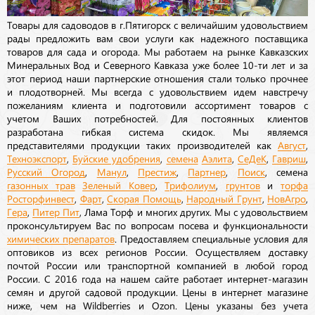
Товары для садоводов в г.Пятигорск с величайшим удовольствием
рады предложить вам свои услуги как надежного поставщика
товаров для сада и огорода. Мы работаем на рынке Кавказских
Минеральных Вод и Северного Кавказа уже более 10-ти лет и за
этот период наши партнерские отношения стали только прочнее
и плодотворней. Мы всегда с удовольствием идем навстречу
пожеланиям клиента и подготовили ассортимент товаров с
учетом Ваших потребностей. Для постоянных клиентов
разработана гибкая система скидок. Мы являемся
представителями продукции таких производителей как
Август
,
Техноэкспорт
,
Буйские удобрения
,
семена
Аэлита
,
СеДеК
,
Гавриш
,
Русский Огород
,
Манул
,
Престиж
,
Партнер
,
Поиск
, семена
газонных трав
Зеленый Ковер
,
Трифолиум
,
грунтов
и
торфа
Росторфинвест
,
Фарт
,
Скорая Помощь
,
Народный Грунт
,
НовАгро
,
Гера
,
Питер Пит
, Лама Торф и многих других. Мы с удовольствием
проконсультируем Вас по вопросам посева и функциональности
химических препаратов
. Предоставляем специальные условия для
оптовиков из всех регионов России. Осуществляем доставку
почтой России или транспортной компанией в любой город
России. С 2016 года на нашем сайте работает интернет-магазин
семян и другой садовой продукции. Цены в интернет магазине
ниже, чем на Wildberries и Ozon. Цены указаны без учета