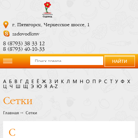
г. Пятигорск, Черкесское шоссе, 1
sadovodkmv
8 (8793) 38 33 12
8 (8793) 40-10-33
НАЙТИ
О
А
Б
В
Г
Д
Е
Ё
Ж
З
И
К
Л
М
Н
О
П
Р
С
Т
У
Ф
Х
Ц
компании
Ч
Ш
Щ
Э
Ю
Я
A-Z
Сетки
Новости
Главная
Сетки
Купить
С
сейчас