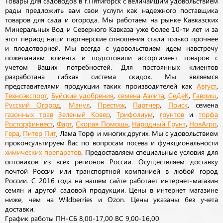
Товары для садоводов в г.Пятигорск с величайшим удовольствием
рады предложить вам свои услуги как надежного поставщика
товаров для сада и огорода. Мы работаем на рынке Кавказских
Минеральных Вод и Северного Кавказа уже более 10-ти лет и за
этот период наши партнерские отношения стали только прочнее
и плодотворней. Мы всегда с удовольствием идем навстречу
пожеланиям клиента и подготовили ассортимент товаров с
учетом Ваших потребностей. Для постоянных клиентов
разработана гибкая система скидок. Мы являемся
представителями продукции таких производителей как
Август
,
Техноэкспорт
,
Буйские удобрения
,
семена
Аэлита
,
СеДеК
,
Гавриш
,
Русский Огород
,
Манул
,
Престиж
,
Партнер
,
Поиск
, семена
газонных трав
Зеленый Ковер
,
Трифолиум
,
грунтов
и
торфа
Росторфинвест
,
Фарт
,
Скорая Помощь
,
Народный Грунт
,
НовАгро
,
Гера
,
Питер Пит
, Лама Торф и многих других. Мы с удовольствием
проконсультируем Вас по вопросам посева и функциональности
химических препаратов
. Предоставляем специальные условия для
оптовиков из всех регионов России. Осуществляем доставку
почтой России или транспортной компанией в любой город
России. С 2016 года на нашем сайте работает интернет-магазин
семян и другой садовой продукции. Цены в интернет магазине
ниже, чем на Wildberries и Ozon. Цены указаны без учета
доставки.
График работы ПН-СБ 8,00-17,00 ВС 9,00-16,00