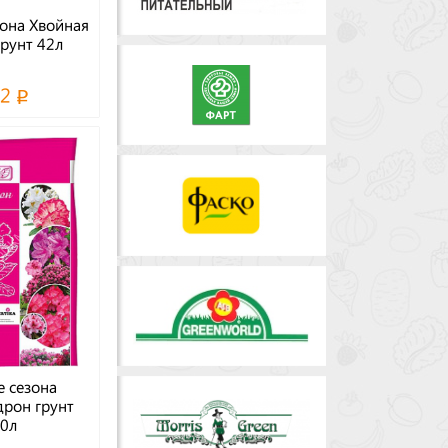
она Хвойная
грунт 42л
32
 сезона
рон грунт
0л