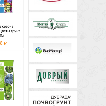
 сезона
веты грунт
0л
78