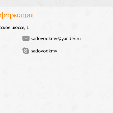
нформация
сское шоссе, 1
sadovodkmv@yandex.ru
sadovodkmv