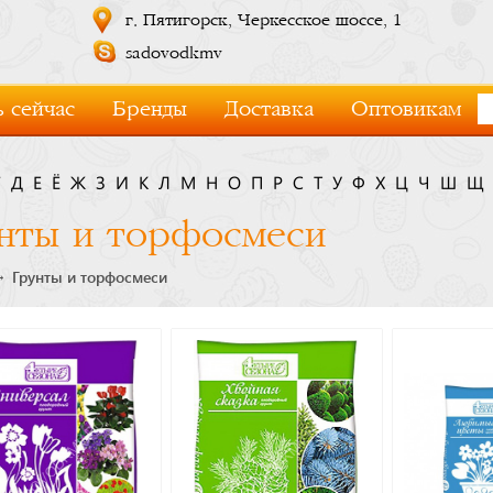
г. Пятигорск, Черкесское шоссе, 1
sadovodkmv
 сейчас
Бренды
Доставка
Оптовикам
Г
Д
Е
Ё
Ж
З
И
К
Л
М
Н
О
П
Р
С
Т
У
Ф
Х
Ц
Ч
Ш
Щ
нты и торфосмеси
Грунты и торфосмеси