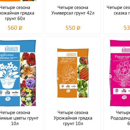
Четыре сезона
Четыре сезона
Четыре сез
рожайная грядка
Универсал грунт 42л
сказка 
грунт 60л
560
550
5
Четыре сезона
Четыре сезона
Четыре
имые цветы грунт
Урожайная грядка
Рододенд
10л
грунт 10л
6