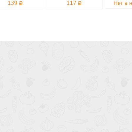
139
117
Нет в 