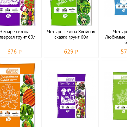
Четыре сезона
Четыре сезона Хвойная
Четыре
иверсал грунт 60л
сказка грунт 60л
Любимые ц
6
676
629
5