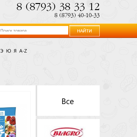
8 (8793) 38 33 12
8 (8793) 40-10-33
НАЙТИ
Э
Ю
Я
A-Z
Все