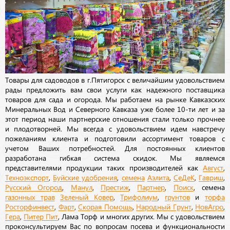
Товары для садоводов в г.Пятигорск с величайшим удовольствием
рады предложить вам свои услуги как надежного поставщика
товаров для сада и огорода. Мы работаем на рынке Кавказских
Минеральных Вод и Северного Кавказа уже более 10-ти лет и за
этот период наши партнерские отношения стали только прочнее
и плодотворней. Мы всегда с удовольствием идем навстречу
пожеланиям клиента и подготовили ассортимент товаров с
учетом Ваших потребностей. Для постоянных клиентов
разработана гибкая система скидок. Мы являемся
представителями продукции таких производителей как
Август
,
Техноэкспорт
,
Буйские удобрения
,
семена
Аэлита
,
СеДеК
,
Гавриш
,
Русский Огород
,
Манул
,
Престиж
,
Партнер
,
Поиск
, семена
газонных трав
Зеленый Ковер
,
Трифолиум
,
грунтов
и
торфа
Росторфинвест
,
Фарт
,
Скорая Помощь
,
Народный Грунт
,
НовАгро
,
Гера
,
Питер Пит
, Лама Торф и многих других. Мы с удовольствием
проконсультируем Вас по вопросам посева и функциональности