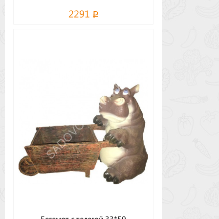
2291
Бегемот с телегой 33*50