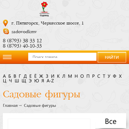
г. Пятигорск, Черкесское шоссе, 1
sadovodkmv
8 (8793) 38 33 12
8 (8793) 40-10-33
НАЙТИ
О
А
Б
В
Г
Д
Е
Ё
Ж
З
И
К
Л
М
Н
О
П
Р
С
Т
У
Ф
Х
Ц
компании
Ч
Ш
Щ
Э
Ю
Я
A-Z
Садовые фигуры
Новости
Главная
Садовые фигуры
Купить
Все
сейчас