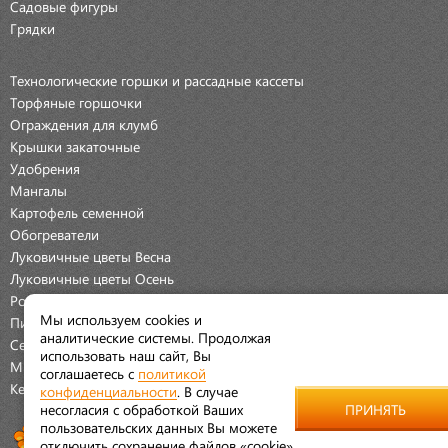
Садовые фигуры
Грядки
Технологические горшки и рассадные кассеты
Торфяные горшочки
Ограждения для клумб
Крышки закаточные
Удобрения
Мангалы
Картофель семенной
Обогреватели
Луковичные цветы Весна
Луковичные цветы Осень
Розы
Мы используем cookies и
Пионы
аналитические системы. Продолжая
Семена Овощей
использовать наш сайт, Вы
Мраморная крошка
соглашаетесь с
политикой
Керамические наборы
конфиденциальности
. В случае
несогласия с обработкой Ваших
ПРИНЯТЬ
пользовательских данных Вы можете
отключить сохранение файлов «cookie»