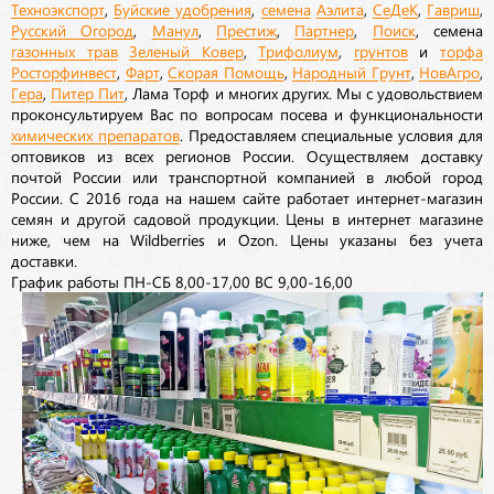
Техноэкспорт
,
Буйские удобрения
,
семена
Аэлита
,
СеДеК
,
Гавриш
,
Русский Огород
,
Манул
,
Престиж
,
Партнер
,
Поиск
, семена
газонных трав
Зеленый Ковер
,
Трифолиум
,
грунтов
и
торфа
Росторфинвест
,
Фарт
,
Скорая Помощь
,
Народный Грунт
,
НовАгро
,
Гера
,
Питер Пит
, Лама Торф и многих других. Мы с удовольствием
проконсультируем Вас по вопросам посева и функциональности
химических препаратов
. Предоставляем специальные условия для
оптовиков из всех регионов России. Осуществляем доставку
почтой России или транспортной компанией в любой город
России. С 2016 года на нашем сайте работает интернет-магазин
семян и другой садовой продукции. Цены в интернет магазине
ниже, чем на Wildberries и Ozon. Цены указаны без учета
доставки.
График работы ПН-СБ 8,00-17,00 ВС 9,00-16,00