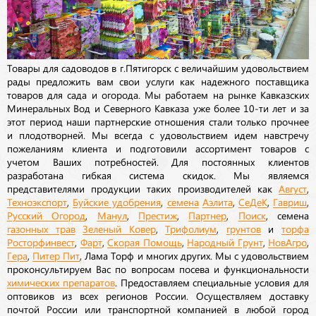
Товары для садоводов в г.Пятигорск с величайшим удовольствием
рады предложить вам свои услуги как надежного поставщика
товаров для сада и огорода. Мы работаем на рынке Кавказских
Минеральных Вод и Северного Кавказа уже более 10-ти лет и за
этот период наши партнерские отношения стали только прочнее
и плодотворней. Мы всегда с удовольствием идем навстречу
пожеланиям клиента и подготовили ассортимент товаров с
учетом Ваших потребностей. Для постоянных клиентов
разработана гибкая система скидок. Мы являемся
представителями продукции таких производителей как
Август
,
Техноэкспорт
,
Буйские удобрения
,
семена
Аэлита
,
СеДеК
,
Гавриш
,
Русский Огород
,
Манул
,
Престиж
,
Партнер
,
Поиск
, семена
газонных трав
Зеленый Ковер
,
Трифолиум
,
грунтов
и
торфа
Росторфинвест
,
Фарт
,
Скорая Помощь
,
Народный Грунт
,
НовАгро
,
Гера
,
Питер Пит
, Лама Торф и многих других. Мы с удовольствием
проконсультируем Вас по вопросам посева и функциональности
химических препаратов
. Предоставляем специальные условия для
оптовиков из всех регионов России. Осуществляем доставку
почтой России или транспортной компанией в любой город