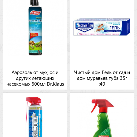
Аэрозоль от мух, ос и
Чистый дом Гель от сад.и
других летающих
дом муравьев туба 35г
насекомых 600мл Dr.Klaus
:40