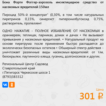
Бона Форте Фоггер-аэрозоль инсектицидное средство от
насекомых вредителей 150мл
Пироцид 50%-й концентрат" (0,30%, в том числе натуральных
пиретринов 0,15%, синергист пиперонилбутоксид 0,75%,
растворитель, пропеллент
ОДНО НАЖАТИЕ - ПОЛНОЕ ИЗБАВЛЕНИЕ ОТ НАСЕКОМЫХ в
оранжереях, теплицах, парниках, домах и дачах • Не вызывают
привыкания у насекомых-вредителей. • Натуральный продукт на
основе пиретрума: после применения быстро распадается до
экологически безопасных остатков • Обширный спектр действия -
уничтожает различные виды насекомых-вредителей: от тли,
белокрылки, паутинного клеща, гусениц, долгоносиков и других.
Региональный Центр Садовод
Ставропольский край
г.Пятигорск Черкесское шоссе 1
(8793)383312
Цена
301