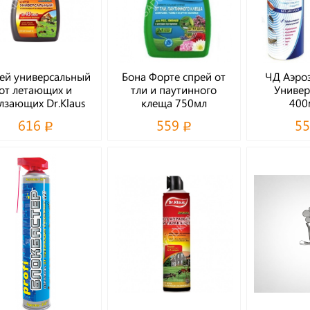
ей универсальный
Бона Форте спрей от
ЧД Аэроз
от летающих и
тли и паутинного
Универ
лзающих Dr.Klaus
клеща 750мл
400
750мл
616
559
5