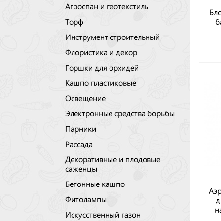
Агроспан и геотекстиль
Бло
б
Торф
Инструмент строительный
Флористика и декор
Горшки для орхидей
Кашпо пластиковые
Освещение
Электронные средства борьбы
Парники
Рассада
Декоративные и плодовые
саженцы
Бетонные кашпо
Аэр
Фитолампы
д
н
Искусственный газон