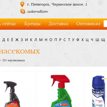
г. Пятигорск, Черкесское шоссе, 1
sadovodkmv
 сейчас
Бренды
Доставка
Оптовикам
Г
Д
Е
Ё
Ж
З
И
К
Л
М
Н
О
П
Р
С
Т
У
Ф
Х
Ц
Ч
Ш
Щ
насекомых
От насекомых