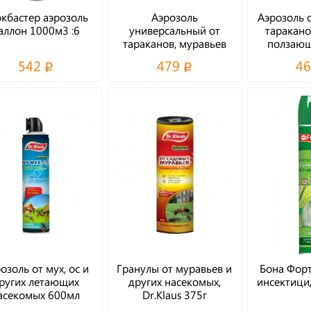
кбастер аэрозоль
Аэрозоль
Аэрозоль о
аллон 1000м3 :6
универсальный от
таракано
тараканов, муравьев
ползающ
600мл Dr.Klaus
Dr.
542
479
4
озоль от мух, ос и
Гранулы от муравьев и
Бона Форт
ругих летающих
других насекомых,
инсектицид
асекомых 600мл
Dr.Klaus 375г
Dr.Klaus