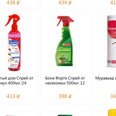
438
434
4
тый дом Спрей от
Бона Форте Спрей от
Муравьед 
мух 400мл :24
насекомых 500мл :12
413
398
3