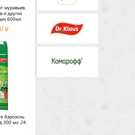
т муравьев,
в и других
их 600мл
Klaus
60
е Аэрозоль
 300 мл :24