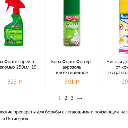
а Форте спрей от
Бона Форте Фоггер-
Чистый до
екомых 250мл :15
аэрозоль
от ко
инсектицидное
экстракт
средство 150мл
100м
323
301
2
1
2
3
→
еские препараты для борьбы с летающими и ползающим на
ь в Пятигорске