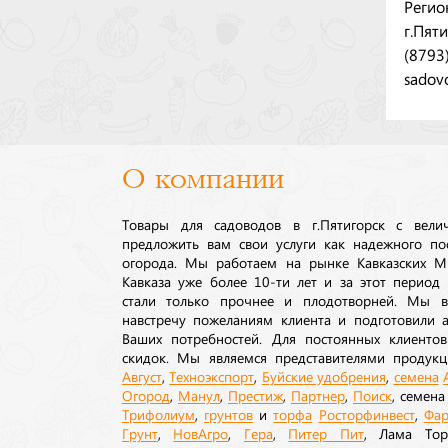
Регио
г.Пят
(8793
sadov
О компании
Товары для садоводов в г.Пятигорск с вел
предложить вам свои услуги как надежного по
огорода. Мы работаем на рынке Кавказских М
Кавказа уже более 10-ти лет и за этот период
стали только прочнее и плодотворней. Мы в
навстречу пожеланиям клиента и подготовили а
Ваших потребностей. Для постоянных клиентов
скидок. Мы являемся представителями продукц
Август
,
Техноэкспорт
,
Буйские удобрения
,
семена
Огород
,
Манул
,
Престиж
,
Партнер
,
Поиск
, семен
Трифолиум
,
грунтов
и
торфа
Росторфинвест
,
Фар
Грунт
,
НовАгро
,
Гера
,
Питер Пит
, Лама То