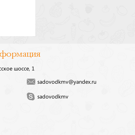
нформация
сское шоссе, 1
sadovodkmv@yandex.ru
sadovodkmv