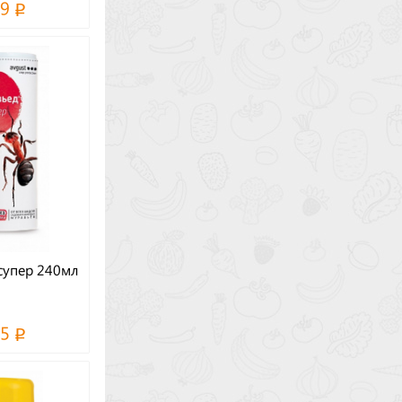
19
супер 240мл
45