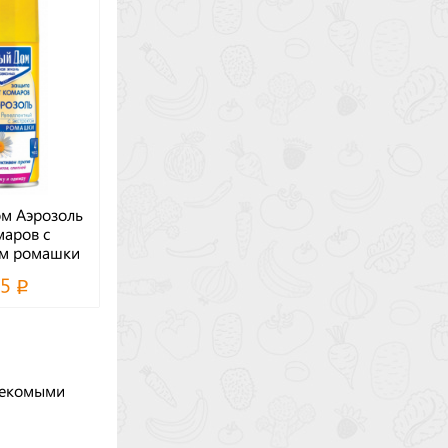
м Аэрозоль
маров с
ом ромашки
л :24
95
секомыми