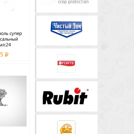
оль супер
сальный
мл:24
55