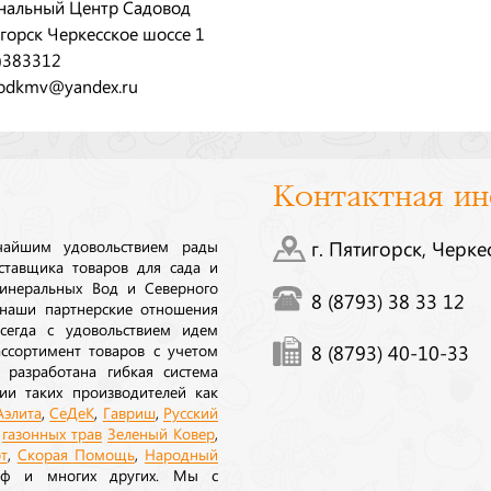
нальный Центр Садовод
игорск Черкесское шоссе 1
)383312
odkmv@yandex.ru
Контактная и
ичайшим удовольствием рады
г. Пятигорск, Черке
ставщика товаров для сада и
инеральных Вод и Северного
8 (8793) 38 33 12
 наши партнерские отношения
сегда с удовольствием идем
ссортимент товаров с учетом
8 (8793) 40-10-33
 разработана гибкая система
ии таких производителей как
Аэлита
,
СеДеК
,
Гавриш
,
Русский
а
газонных трав
Зеленый Ковер
,
т
,
Скорая Помощь
,
Народный
рф и многих других. Мы с