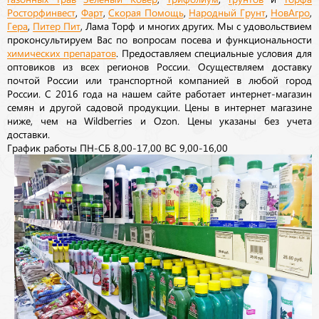
Росторфинвест
,
Фарт
,
Скорая Помощь
,
Народный Грунт
,
НовАгро
,
Гера
,
Питер Пит
, Лама Торф и многих других. Мы с удовольствием
проконсультируем Вас по вопросам посева и функциональности
химических препаратов
. Предоставляем специальные условия для
оптовиков из всех регионов России. Осуществляем доставку
почтой России или транспортной компанией в любой город
России. С 2016 года на нашем сайте работает интернет-магазин
семян и другой садовой продукции. Цены в интернет магазине
ниже, чем на Wildberries и Ozon. Цены указаны без учета
доставки.
График работы ПН-СБ 8,00-17,00 ВС 9,00-16,00