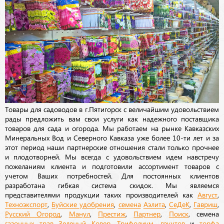
Товары для садоводов в г.Пятигорск с величайшим удовольствием
рады предложить вам свои услуги как надежного поставщика
товаров для сада и огорода. Мы работаем на рынке Кавказских
Минеральных Вод и Северного Кавказа уже более 10-ти лет и за
этот период наши партнерские отношения стали только прочнее
и плодотворней. Мы всегда с удовольствием идем навстречу
пожеланиям клиента и подготовили ассортимент товаров с
учетом Ваших потребностей. Для постоянных клиентов
разработана гибкая система скидок. Мы являемся
представителями продукции таких производителей как
Август
,
Техноэкспорт
,
Буйские удобрения
,
семена
Аэлита
,
СеДеК
,
Гавриш
,
Русский Огород
,
Манул
,
Престиж
,
Партнер
,
Поиск
, семена
газонных трав
Зеленый Ковер
,
Трифолиум
,
грунтов
и
торфа