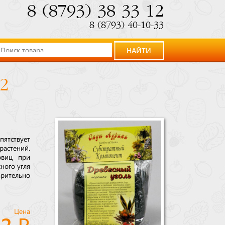
8 (8793) 38 33 12
8 (8793) 40-10-33
НАЙТИ
2
ятствует
астений.
овиц при
ного угля
арительно
Цена
72