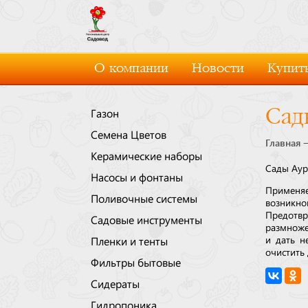
О компании
Новости
Купить
Сад
Газон
Семена Цветов
Главная
Керамические наборы
Сады Аур
Насосы и фонтаны
Применя
Поливочные системы
возникно
Предотв
Садовые инструменты
размноже
и дать н
Пленки и тенты
очистить 
Фильтры бытовые
Сидераты
Гидропоника