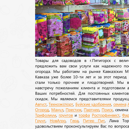
Товары для садоводов в г.Пятигорск с вел
предложить вам свои услуги как надежного по
огорода. Мы работаем на рынке Кавказских М
Кавказа уже более 10-ти лет и за этот период
стали только прочнее и плодотворней. Мы в
навстречу пожеланиям клиента и подготовили а
Ваших потребностей. Для постоянных клиентов
скидок. Мы являемся представителями продукц
Август
,
Техноэкспорт
,
Буйские удобрения
,
семена
Огород
,
Манул
,
Престиж
,
Партнер
,
Поиск
, семен
Трифолиум
,
грунтов
и
торфа
Росторфинвест
,
Фар
Грунт
,
НовАгро
,
Гера
,
Питер Пит
, Лама То
удовольствием проконсультируем Вас по вопрос