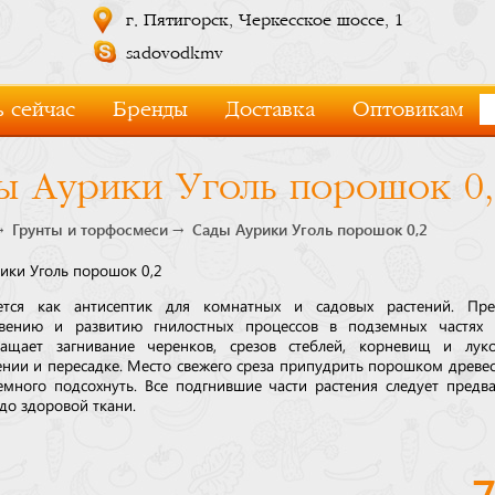
г. Пятигорск, Черкесское шоссе, 1
sadovodkmv
 сейчас
Бренды
Доставка
Оптовикам
ы Аурики Уголь порошок 0,
Грунты и торфосмеси
Сады Аурики Уголь порошок 0,2
ики Уголь порошок 0,2
ется как антисептик для комнатных и садовых растений. Преп
вению и развитию гнилостных процессов в подземных частях р
ращает загнивание черенков, срезов стеблей, корневищ и лук
нии и пересадке. Место свежего среза припудрить порошком древес
емного подсохнуть. Все подгнившие части растения следует предв
до здоровой ткани.