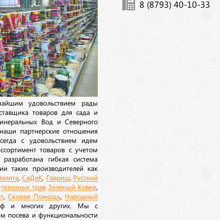
8 (8793) 40-10-33
ичайшим удовольствием рады
ставщика товаров для сада и
инеральных Вод и Северного
 наши партнерские отношения
сегда с удовольствием идем
ссортимент товаров с учетом
 разработана гибкая система
ии таких производителей как
Аэлита
,
СеДеК
,
Гавриш
,
Русский
а
газонных трав
Зеленый Ковер
,
т
,
Скорая Помощь
,
Народный
рф и многих других. Мы с
ам посева и функциональности