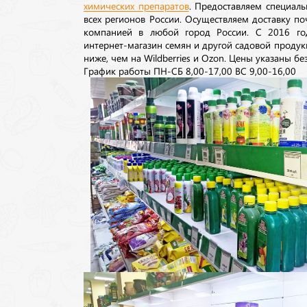
химических препаратов
. Предоставляем специаль
всех регионов России. Осуществляем доставку п
компанией в любой город России. С 2016 го
интернет-магазин семян и другой садовой продук
ниже, чем на Wildberries и Ozon. Цены указаны без
График работы ПН-СБ 8,00-17,00 ВС 9,00-16,00