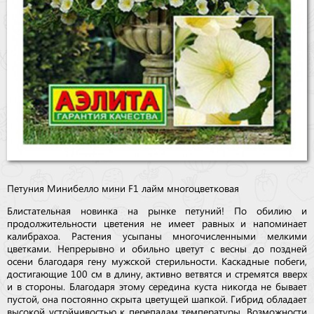
Петуния Минибелло мини F1 лайм многоцветковая
Блистательная новинка на рынке петуний! По обилию и
продолжительности цветения не имеет равных и напоминает
калибрахоа. Растения усыпаны многочисленными мелкими
цветками. Непрерывно и обильно цветут с весны до поздней
осени благодаря гену мужской стерильности. Каскадные побеги,
достигающие 100 см в длину, активно ветвятся и стремятся вверх
и в стороны. Благодаря этому середина куста никогда не бывает
пустой, она постоянно скрыта цветущей шапкой. Гибрид обладает
высокой устойчивостью к перепадам температуры. Возможности