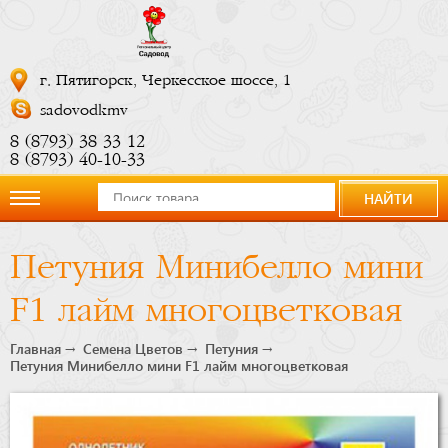
г. Пятигорск, Черкесское шоссе, 1
sadovodkmv
8 (8793) 38 33 12
8 (8793) 40-10-33
НАЙТИ
О
Петуния Минибелло мини
компании
F1 лайм многоцветковая
Новости
Главная
Семена Цветов
Петуния
Петуния Минибелло мини F1 лайм многоцветковая
Купить
сейчас