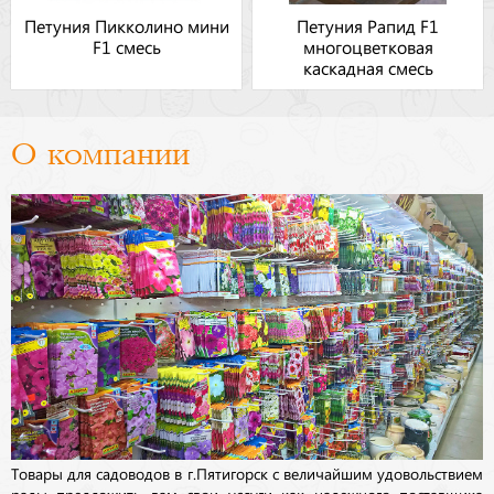
Петуния Пикколино мини
Петуния Рапид F1
F1 смесь
многоцветковая
каскадная смесь
О компании
Товары для садоводов в г.Пятигорск с величайшим удовольствием
рады предложить вам свои услуги как надежного поставщика