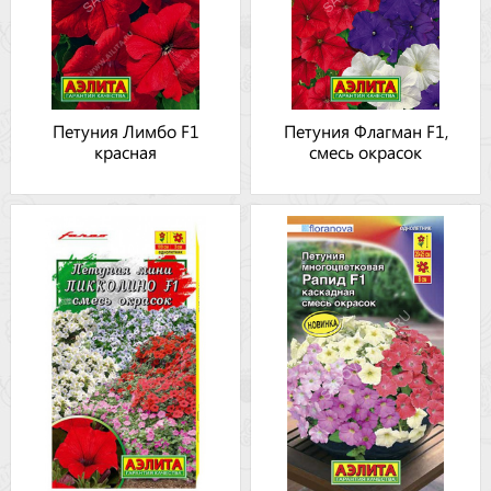
Петуния Лимбо F1
Петуния Флагман F1,
красная
смесь окрасок