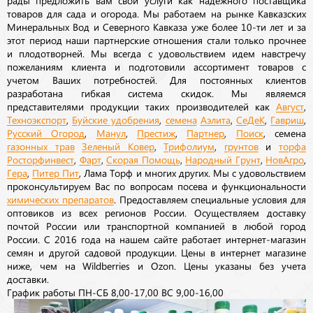
товаров для сада и огорода. Мы работаем на рынке Кавказских
Минеральных Вод и Северного Кавказа уже более 10-ти лет и за
этот период наши партнерские отношения стали только прочнее
и плодотворней. Мы всегда с удовольствием идем навстречу
пожеланиям клиента и подготовили ассортимент товаров с
учетом Ваших потребностей. Для постоянных клиентов
разработана гибкая система скидок. Мы являемся
представителями продукции таких производителей как
Август
,
Техноэкспорт
,
Буйские удобрения
,
семена
Аэлита
,
СеДеК
,
Гавриш
,
Русский Огород
,
Манул
,
Престиж
,
Партнер
,
Поиск
, семена
газонных трав
Зеленый Ковер
,
Трифолиум
,
грунтов
и
торфа
Росторфинвест
,
Фарт
,
Скорая Помощь
,
Народный Грунт
,
НовАгро
,
Гера
,
Питер Пит
, Лама Торф и многих других. Мы с удовольствием
проконсультируем Вас по вопросам посева и функциональности
химических препаратов
. Предоставляем специальные условия для
оптовиков из всех регионов России. Осуществляем доставку
почтой России или транспортной компанией в любой город
России. С 2016 года на нашем сайте работает интернет-магазин
семян и другой садовой продукции. Цены в интернет магазине
ниже, чем на Wildberries и Ozon. Цены указаны без учета
доставки.
График работы ПН-СБ 8,00-17,00 ВС 9,00-16,00