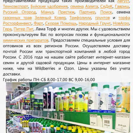
представителями продукции таких производителей как
Август
,
Техноэкспорт
,
Буйские удобрения
,
семена
Аэлита
,
СеДеК
,
Гавриш
,
Русский Огород
,
Манул
,
Престиж
,
Партнер
,
Поиск
, семена
газонных трав
Зеленый Ковер
,
Трифолиум
,
грунтов
и
торфа
Росторфинвест
,
Фарт
,
Скорая Помощь
,
Народный Грунт
,
НовАгро
,
Гера
,
Питер Пит
, Лама Торф и многих других. Мы с удовольствием
проконсультируем Вас по вопросам посева и функциональности
химических препаратов
. Предоставляем специальные условия для
оптовиков из всех регионов России. Осуществляем доставку
почтой России или транспортной компанией в любой город
России. С 2016 года на нашем сайте работает интернет-магазин
семян и другой садовой продукции. Цены в интернет магазине
ниже, чем на Wildberries и Ozon. Цены указаны без учета
доставки.
График работы ПН-СБ 8,00-17,00 ВС 9,00-16,00