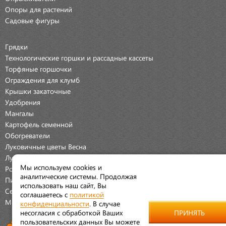
Опоры для растений
Садовые фигуры
Грядки
Технологические горшки и рассадные кассеты
Торфяные горшочки
Ограждения для клумб
Крышки закаточные
Удобрения
Мангалы
Картофель семенной
Обогреватели
Луковичные цветы Весна
Луковичные цветы Осень
Мы используем cookies и
Розы
аналитические системы. Продолжая
Пионы
использовать наш сайт, Вы
Семена Овощей
соглашаетесь с
политикой
Мраморная крошка
конфиденциальности
. В случае
несогласия с обработкой Ваших
ПРИНЯТЬ
пользовательских данных Вы можете