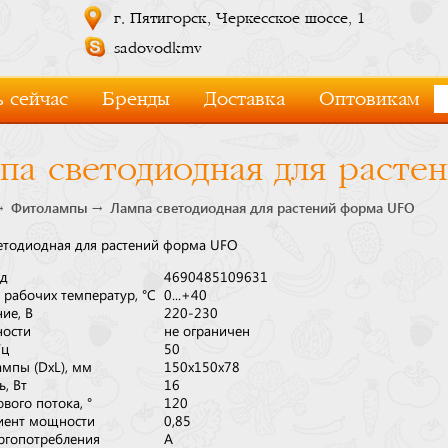
г. Пятигорск, Черкесское шоссе, 1
sadovodkmv
 сейчас
Бренды
Доставка
Оптовикам
па светодиодная для раст
Фитолампы
Лампа светодиодная для растений форма UFO
етодиодная для растений форма UFO
од
4690485109631
 рабочих температур, °С
0...+40
ие, В
220-230
ности
не ограничен
Гц
50
ампы (DxL), мм
150х150х78
, Вт
16
ового потока, °
120
иент мощности
0,85
ергопотребления
А