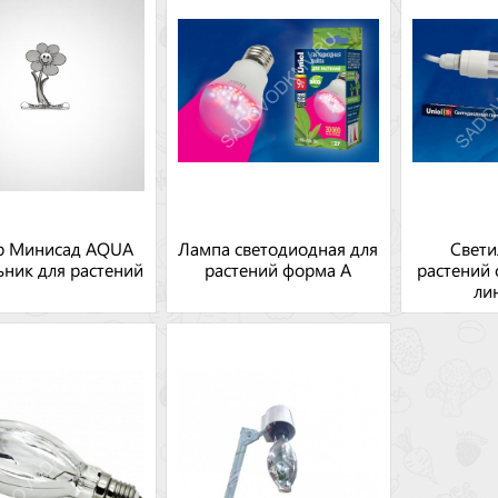
р Минисад AQUA
Лампа светодиодная для
Свети
ьник для растений
растений форма А
растений
ли