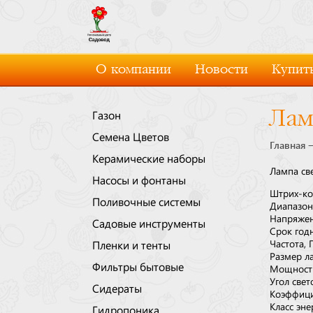
О компании
Новости
Купить
Лам
Газон
Семена Цветов
Главная
Керамические наборы
Лампа св
Насосы и фонтаны
Штрих-к
Поливочные системы
Диапазон
Напряжен
Садовые инструменты
Срок год
Частота, 
Пленки и тенты
Размер л
Фильтры бытовые
Мощность
Угол свет
Сидераты
Коэффиц
Класс эн
Гидропоника