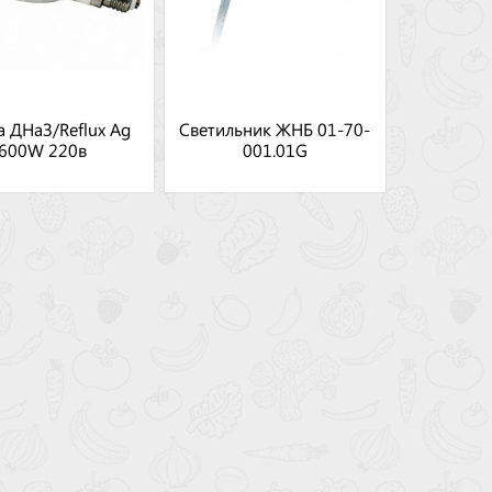
 ДНаЗ/Reflux Ag
Светильник ЖНБ 01-70-
600W 220в
001.01G