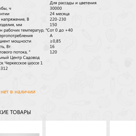
Для рассады и цветения
жбы, ч
30000
антии
24 месяца
 напряжение, В
220-230
изделия, мм
150
н рабочих температур, °С
от 0 до +40
нергопотребления
A
циент мощности
≥0,85
ь, Вт
16
тового потока, °
120
ьный Центр Садовод
ск Черкесское шоссе 1
3312
 нет в наличии
ИЕ ТОВАРЫ