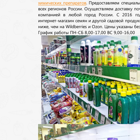
химических препаратов
. Предоставляем специаль
всех регионов России. Осуществляем доставку п
компанией в любой город России. С 2016 го
интернет-магазин семян и другой садовой продук
ниже, чем на Wildberries и Ozon. Цены указаны без
График работы ПН-СБ 8,00-17,00 ВС 9,00-16,00