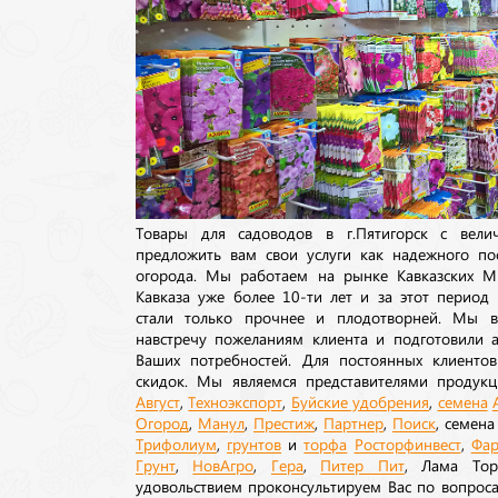
Товары для садоводов в г.Пятигорск с вел
предложить вам свои услуги как надежного по
огорода. Мы работаем на рынке Кавказских М
Кавказа уже более 10-ти лет и за этот период
стали только прочнее и плодотворней. Мы в
навстречу пожеланиям клиента и подготовили а
Ваших потребностей. Для постоянных клиентов
скидок. Мы являемся представителями продукц
Август
,
Техноэкспорт
,
Буйские удобрения
,
семена
Огород
,
Манул
,
Престиж
,
Партнер
,
Поиск
, семен
Трифолиум
,
грунтов
и
торфа
Росторфинвест
,
Фар
Грунт
,
НовАгро
,
Гера
,
Питер Пит
, Лама То
удовольствием проконсультируем Вас по вопрос