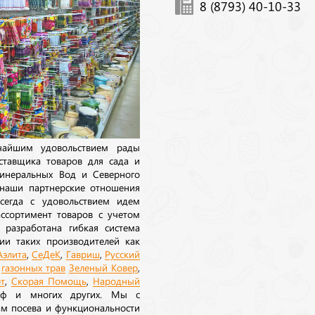
8 (8793) 40-10-33
ичайшим удовольствием рады
ставщика товаров для сада и
инеральных Вод и Северного
 наши партнерские отношения
сегда с удовольствием идем
ссортимент товаров с учетом
 разработана гибкая система
ии таких производителей как
Аэлита
,
СеДеК
,
Гавриш
,
Русский
а
газонных трав
Зеленый Ковер
,
т
,
Скорая Помощь
,
Народный
рф и многих других. Мы с
ам посева и функциональности