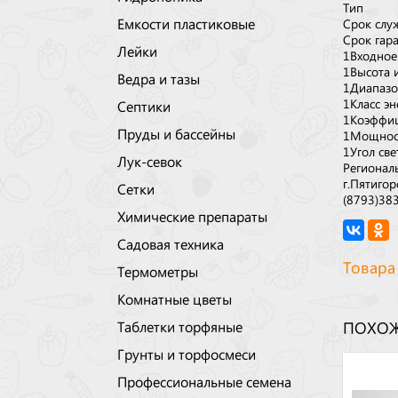
Тип
Емкости пластиковые
Срок слу
Срок гар
Лейки
1Входное
1Высота 
Ведра и тазы
1Диапазо
1Класс э
Септики
1Коэффи
Пруды и бассейны
1Мощност
1Угол све
Лук-севок
Регионал
г.Пятигор
Сетки
(8793)38
Химические препараты
Садовая техника
Товара
Термометры
Комнатные цветы
Таблетки торфяные
ПОХОЖ
Грунты и торфосмеси
Профессиональные семена