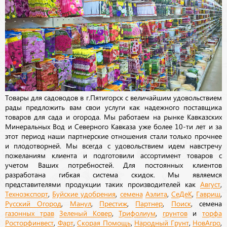
Товары для садоводов в г.Пятигорск с величайшим удовольствием
рады предложить вам свои услуги как надежного поставщика
товаров для сада и огорода. Мы работаем на рынке Кавказских
Минеральных Вод и Северного Кавказа уже более 10-ти лет и за
этот период наши партнерские отношения стали только прочнее
и плодотворней. Мы всегда с удовольствием идем навстречу
пожеланиям клиента и подготовили ассортимент товаров с
учетом Ваших потребностей. Для постоянных клиентов
разработана гибкая система скидок. Мы являемся
представителями продукции таких производителей как
Август
,
Техноэкспорт
,
Буйские удобрения
,
семена
Аэлита
,
СеДеК
,
Гавриш
,
Русский Огород
,
Манул
,
Престиж
,
Партнер
,
Поиск
, семена
газонных трав
Зеленый Ковер
,
Трифолиум
,
грунтов
и
торфа
Росторфинвест
,
Фарт
,
Скорая Помощь
,
Народный Грунт
,
НовАгро
,