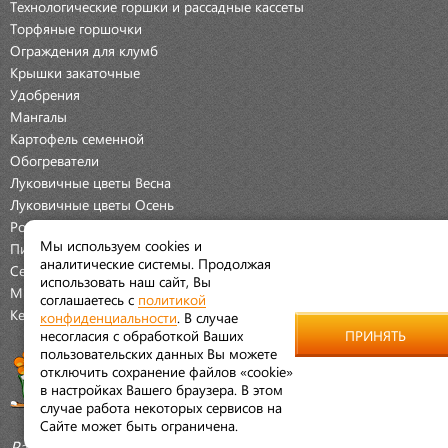
Технологические горшки и рассадные кассеты
Торфяные горшочки
Ограждения для клумб
Крышки закаточные
Удобрения
Мангалы
Картофель семенной
Обогреватели
Луковичные цветы Весна
Луковичные цветы Осень
Розы
Мы используем cookies и
Пионы
аналитические системы. Продолжая
Семена Овощей
использовать наш сайт, Вы
Мраморная крошка
соглашаетесь с
политикой
Керамические наборы
конфиденциальности
. В случае
несогласия с обработкой Ваших
ПРИНЯТЬ
пользовательских данных Вы можете
отключить сохранение файлов «cookie»
в настройках Вашего браузера. В этом
случае работа некоторых сервисов на
Сайте может быть ограничена.
Разработано:
Aleskeroff.ru