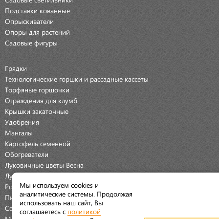
Подставки кованные
Опрыскиватели
Опоры для растений
Садовые фигуры
Грядки
Технологические горшки и рассадные кассеты
Торфяные горшочки
Ограждения для клумб
Крышки закаточные
Удобрения
Мангалы
Картофель семенной
Обогреватели
Луковичные цветы Весна
Луковичные цветы Осень
Мы используем cookies и
Розы
аналитические системы. Продолжая
Пионы
использовать наш сайт, Вы
Семена Овощей
соглашаетесь с
политикой
Мраморная крошка