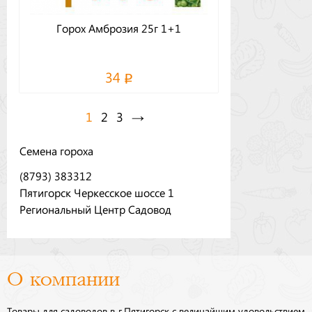
Горох Амброзия 25г 1+1
34
1
2
3
→
Семена гороха
(8793) 383312
Пятигорск Черкесское шоссе 1
Региональный Центр Садовод
О компании
Товары для садоводов в г.Пятигорск с величайшим удовольствием