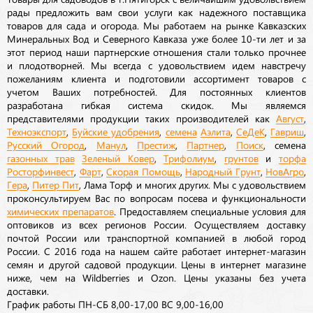
рады предложить вам свои услуги как надежного поставщика
товаров для сада и огорода. Мы работаем на рынке Кавказских
Минеральных Вод и Северного Кавказа уже более 10-ти лет и за
этот период наши партнерские отношения стали только прочнее
и плодотворней. Мы всегда с удовольствием идем навстречу
пожеланиям клиента и подготовили ассортимент товаров с
учетом Ваших потребностей. Для постоянных клиентов
разработана гибкая система скидок. Мы являемся
представителями продукции таких производителей как
Август
,
Техноэкспорт
,
Буйские удобрения
,
семена
Аэлита
,
СеДеК
,
Гавриш
,
Русский Огород
,
Манул
,
Престиж
,
Партнер
,
Поиск
, семена
газонных трав
Зеленый Ковер
,
Трифолиум
,
грунтов
и
торфа
Росторфинвест
,
Фарт
,
Скорая Помощь
,
Народный Грунт
,
НовАгро
,
Гера
,
Питер Пит
, Лама Торф и многих других. Мы с удовольствием
проконсультируем Вас по вопросам посева и функциональности
химических препаратов
. Предоставляем специальные условия для
оптовиков из всех регионов России. Осуществляем доставку
почтой России или транспортной компанией в любой город
России. С 2016 года на нашем сайте работает интернет-магазин
семян и другой садовой продукции. Цены в интернет магазине
ниже, чем на Wildberries и Ozon. Цены указаны без учета
доставки.
График работы ПН-СБ 8,00-17,00 ВС 9,00-16,00