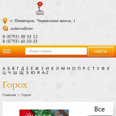
г. Пятигорск, Черкесское шоссе, 1
sadovodkmv
8 (8793) 38 33 12
8 (8793) 40-10-33
НАЙТИ
О
А
Б
В
Г
Д
Е
Ё
Ж
З
И
К
Л
М
Н
О
П
Р
С
Т
У
Ф
Х
Ц
компании
Ч
Ш
Щ
Э
Ю
Я
A-Z
Горох
Новости
Главная
Горох
Купить
Все
сейчас